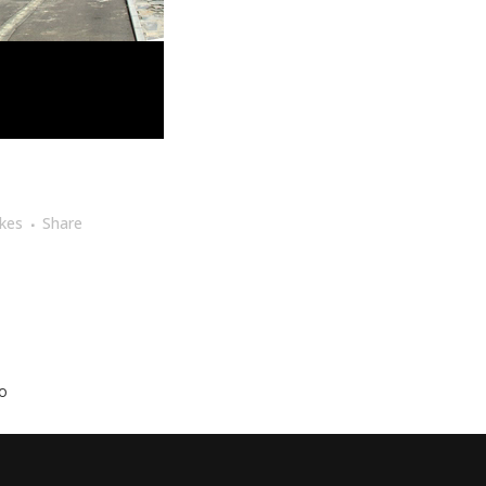
ikes
Share
o