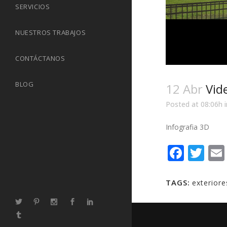
SERVICIOS
NUESTROS TRABAJOS
CONTÁCTANOS
BLOG
12 Abr
Vid
Posted at 08:06h
Infografia 3D
Face
Tw
TAGS:
exterior