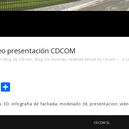
eo presentación CDCOM
in
Blog de Cdcom
,
Blog De Noticias
,
realidad virtual
by
cdcom
3
L
book
itter
Email
Compartir
es 3D
,
infografia de fachada
,
modelado 3d
,
presentacion
,
vide
CDCOM SL.