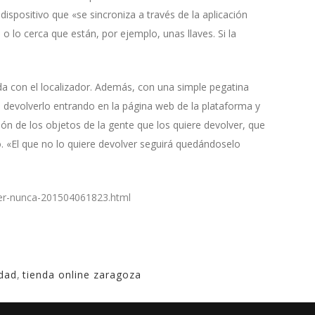
spositivo que «se sincroniza a través de la aplicación
 o lo cerca que están, por ejemplo, unas llaves. Si la
ida con el localizador. Además, con una simple pegatina
 devolverlo entrando en la página web de la plataforma y
ón de los objetos de la gente que los quiere devolver, que
o. «El que no lo quiere devolver seguirá quedándoselo
rder-nunca-201504061823.html
idad
,
tienda online zaragoza