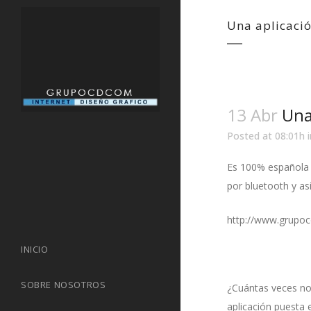
Una aplicació
13 Abr
Una 
Posted at 08:01h
Es 100% española 
por bluetooth y as
http://www.grupoc
INICIO
SOBRE NOSOTROS
¿Cuántas veces no
aplicación puesta