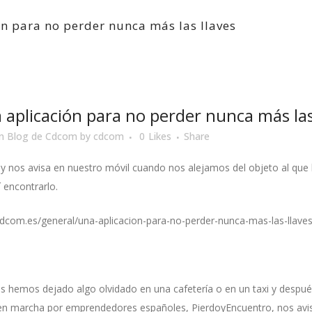
n para no perder nunca más las llaves
aplicación para no perder nunca más las
in
Blog de Cdcom
by
cdcom
0
Likes
Share
y nos avisa en nuestro móvil cuando nos alejamos del objeto al que
í encontrarlo.
dcom.es/general/una-aplicacion-para-no-perder-nunca-mas-las-llaves
s hemos dejado algo olvidado en una cafetería o en un taxi y desp
 en marcha por emprendedores españoles, PierdoyEncuentro, nos avis