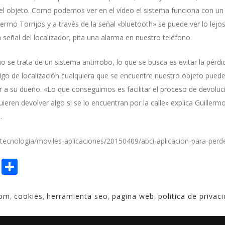
l objeto. Como podemos ver en el vídeo el sistema funciona con un di
lermo Torrijos y a través de la señal «bluetooth» se puede ver lo lejos
a señal del localizador, pita una alarma en nuestro teléfono.
o se trata de un sistema antirrobo, lo que se busca es evitar la pérd
igo de localización cualquiera que se encuentre nuestro objeto puede
r a su dueño. «Lo que conseguimos es facilitar el proceso de devoluci
eren devolver algo si se lo encuentran por la calle» explica Guillerm
.
/tecnologia/moviles-aplicaciones/20150409/abci-aplicacion-para-pe
book
itter
Email
Compartir
com
,
cookies
,
herramienta seo
,
pagina web
,
politica de privac