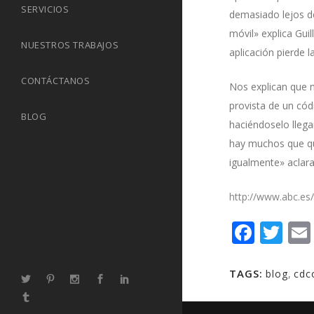
SERVICIOS
demasiado lejos de
móvil» explica Guil
NUESTROS TRABAJOS
aplicación pierde l
CONTÁCTANOS
Nos explican que n
provista de un cód
BLOG
haciéndoselo llega
hay muchos que qui
igualmente» aclara
http://www.abc.es
Face
Tw
TAGS:
blog
,
cd