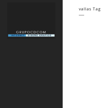
vallas Tag
8 TENDENCIA
TENER MUY E
[caption id="at
align="alignnon
seo herramientas
optimización de
motores de búsq
tarea complicad
con una estrateg
el mejor posici
quieres que tu n