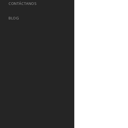
CONTÁCTANOS
ZAP&GO: UN
PROMETE CA
«SMARTPHON
BLOG
MINUTOS
L La asignatura 
fabricantes de t
inteligentes es 
batería. Surgen
avances, pero l
con el objetivo 
vida con tranqui
en materia de c
en...
21 octubre, 201