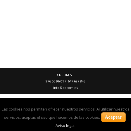
últimos trabajos en la instalación de vallas
publicitarias en Zaragoza Estos soportes
cada día están más demandados por
empresas promotoras para publicitar sus
nuevas construcciones . Cada vez se está
construyendo más en nuestra ciudad y
cada vez hay más...
04 julio, 2018
CDCOM SL.
976 56 96 01 / 647 697 843
info@cdcom.es
Las cookies nos permiten ofrecer nuestros servicios. Al utilizar nuestros
Aceptar
servicios, aceptas el uso que hacemos de las cookies.
Aviso legal.