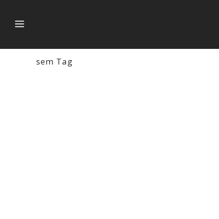
sem Tag
NUEVAS VALLAS PUBLICITARIAS Y
CAMPAÑA DE MARKETING
DIGITAL ONLINE
Hoy os presentamos alguno de nuestros